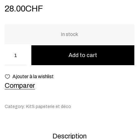
28.00
CHF
In stock
Add to cart
Ajouter à la wishlist
Comparer
Category:
KitS papeterie et déco
Description