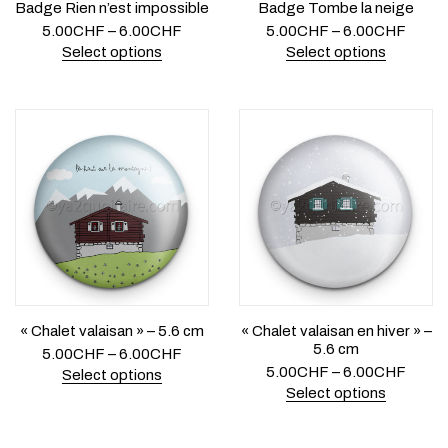
Badge Rien n’est impossible
Badge Tombe la neige
5.00
CHF
–
6.00
CHF
5.00
CHF
–
6.00
CHF
Select options
Select options
« Chalet valaisan » – 5.6 cm
« Chalet valaisan en hiver » –
5.6 cm
5.00
CHF
–
6.00
CHF
5.00
CHF
–
6.00
CHF
Select options
Select options