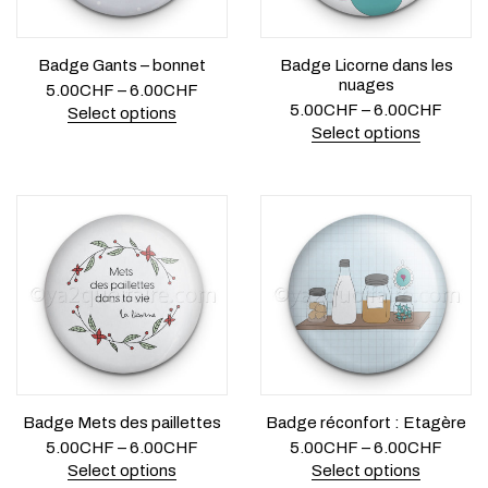
Badge Gants – bonnet
Badge Licorne dans les
nuages
5.00
CHF
–
6.00
CHF
5.00
CHF
–
6.00
CHF
Select options
Select options
Badge Mets des paillettes
Badge réconfort : Etagère
5.00
CHF
–
6.00
CHF
5.00
CHF
–
6.00
CHF
Select options
Select options