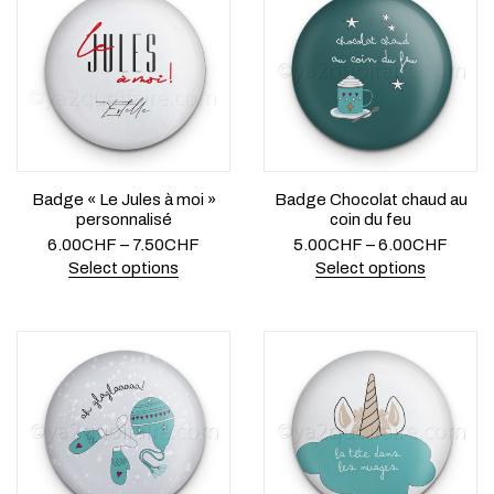
Badge « Le Jules à moi »
Badge Chocolat chaud au
personnalisé
coin du feu
6.00
CHF
–
7.50
CHF
5.00
CHF
–
6.00
CHF
Select options
Select options