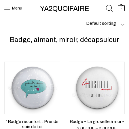
YA2QUOIFAIRE
Menu
0
Default sorting
Badge, aimant, miroir, décapsuleur
‘ Badge réconfort : Prends
Badge « La groseille à moi »
soin de toi
5.00
CHF
–
6.00
CHF