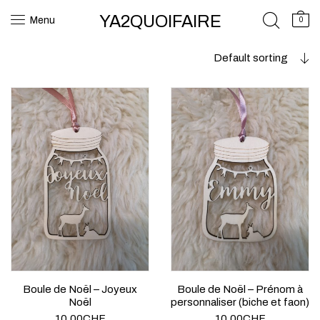
YA2QUOIFAIRE
Menu
0
Default sorting
Boule de Noël – Joyeux
Boule de Noël – Prénom à
Noël
personnaliser (biche et faon)
10.00
CHF
10.00
CHF