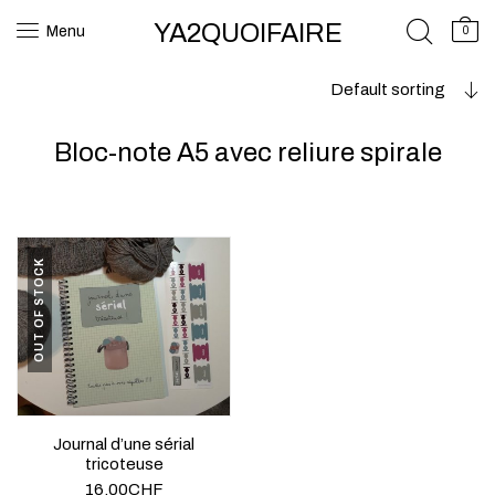
YA2QUOIFAIRE
Menu
0
Default sorting
Bloc-note A5 avec reliure spirale
OUT OF STOCK
Journal d’une sérial
tricoteuse
16.00
CHF